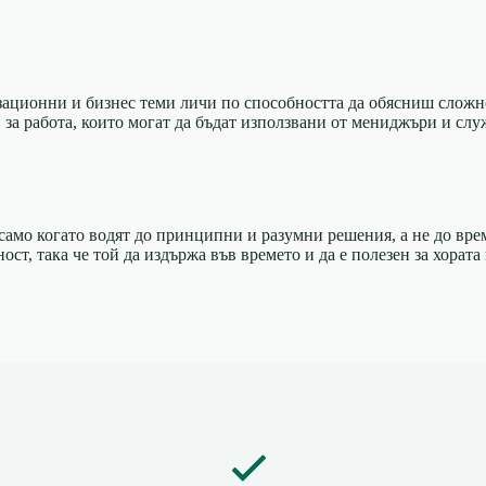
зационни и бизнес теми личи по способността да обясниш сложно
за работа, които могат да бъдат използвани от мениджъри и слу
т само когато водят до принципни и разумни решения, а не до в
ост, така че той да издържа във времето и да е полезен за хората