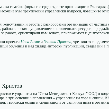
малка семейна фирма и е сред първите организации в България, 
 насочена към практически управленски въпроси, човешките отно
, консултации и работа с разнообразни организации от частния с
 работата в екип, управлението на човешките ресурси, продажби
 за работа, ориентирани към яснота, приложимост и дългосрочен
елни проекти
Нова Визия
и
Златни Правила
, чрез които споделям
тотици обучения и над хиляда авторски публикации, създавани в 
 Христов
ристов е управител на “Сита Мениджмънт Консулт” ООД и водещ
ира в три основни направления – управление на хора и екипи, B
ри, търговски екипи и специалисти от различни нива в организ