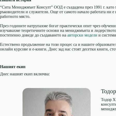
“Сита Мениджмънт Консулт” ООД е създадена през 1991 г. като 
ръководители и служители. Още от самото начало работата ни е
работното място.
През годините натрупахме богат практически опит чрез обучения
изучавахме теоретичните основи на мениджмънта и лидерството,
постепенно доведе до създаването на
авторски модели
и системи
Естествено продължение на този процес са и нашите образоват
онлайн курсове и е-книги. Днес зад нас стоят десетки книги, с
Нашият екип
Днес нашият екип включва:
Тодор
Тодор Х
консулт
мениджъ