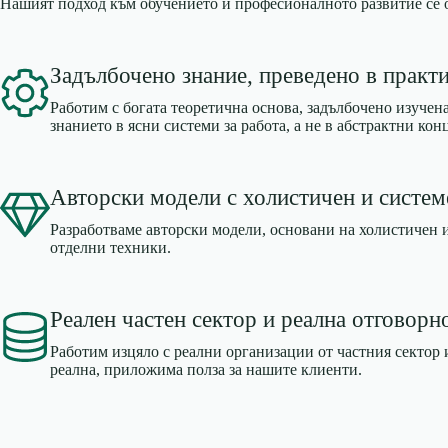
Нашият подход към обучението и професионалното развитие се о
Задълбочено знание, преведено в практ
Работим с богата теоретична основа, задълбочено изучен
знанието в ясни системи за работа, а не в абстрактни ко
Авторски модели с холистичен и систем
Разработваме авторски модели, основани на холистичен и
отделни техники.
Реален частен сектор и реална отговорн
Работим изцяло с реални организации от частния сектор и
реална, приложима полза за нашите клиенти.