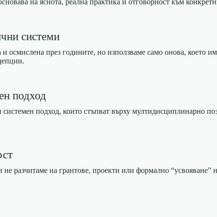
сновава на яснота, реална практика и отговорност към конкретн
ични системи
а и осмислена през годините, но използваме само онова, което 
нцепции.
ен подход
 системен подход, които стъпват върху мултидисциплинарно позн
ост
 не разчитаме на грантове, проекти или формално “усвояване” на