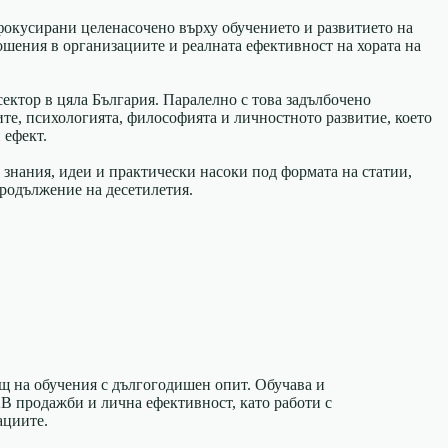
фокусирани целенасочено върху обучението и развитието на
шения в организациите и реалната ефективност на хората на
ектор в цяла България. Паралелно с това задълбочено
те, психологията, философията и личностното развитие, което
 ефект.
е знания, идеи и практически насоки под формата на статии,
продължение на десетилетия.
 на обучения с дългогодишен опит. Обучава и
2B продажби и лична ефективност, като работи с
ациите.