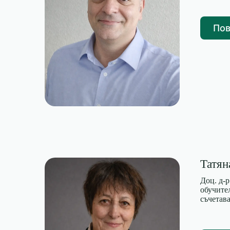
Пов
Татян
Доц. д-
обучите
съчетав