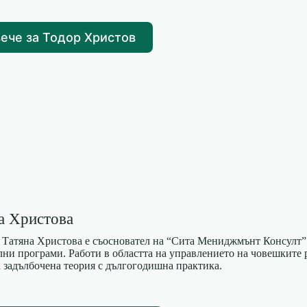
ече за Тодор Христов
а Христова
р Татяна Христова е съосновател на “Сита Мениджмънт Консулт”
лни програми. Работи в областта на управлението на човешките р
а задълбочена теория с дългогодишна практика.