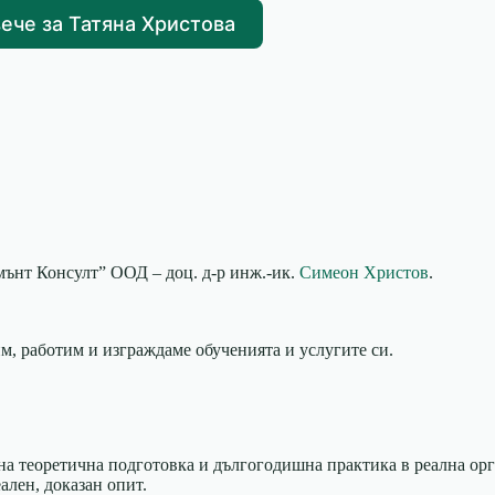
ече за Татяна Христова
мънт Консулт” ООД – доц. д-р инж.-ик.
Симеон Христов
.
им, работим и изграждаме обученията и услугите си.
на теоретична подготовка и дългогодишна практика в реална орг
ален, доказан опит.