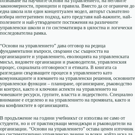
познаване на научните основи на управлението, на неговите
закономерности, принципи и правила. Вместо да се ограничи до
една школа или един концептуален модел, авторът съзнателно
избира интегративен подход, като представя най-важните, най-
полезните и най-утвърдените постижения на различните
управленски школи и ги систематизира в цялостна и логически
последователна рамка.
“Основи на управлението” дава отговор на редица
фундаментални въпроси, свързани със същността на
организациите и управлението, еволюцията на управленската
мисъл, видовете организации и ръководители, управленския
процес, социалната отговорност и етиката. В книгата са
разгледани свързващите процеси в управлението като
комуникациите и вземането на управленски решения, основните
управленски функции – планиране, организиране, ръководство
и контрол, както и ключови аспекти на управлението на
човешките ресурси, групите, властта и лидерството. Специално
внимание е отделено и на управлението на промяната, както и
на конфликтите в организацията.
В продължение на години учебникът се използва не само от
студенти, но и от практикуващи мениджъри и ръководители на
организации. “Основи на управлението” остава ценен източник
на систематизирано управленско знание за всеки, който иска да