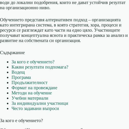
води до локални подобрения, които не дават устойчив резултат
на организационно ниво.
Обучението представя алтернативен подход – организацията
като интегрирана система, в която стратегия, хора, процеси и
ресурси се разглеждат като части на едно цяло. Участниците
получават концептуална яснота и практическа рамка за анализ и
развитие на собствената си организация.
Съдържание
За кого е обучението?
Какви резултати подпомага?
Водещ
Програма
Продължителност
Формат на провеждане
Методи на обучение
Учебни материали
За индивидуални участници
Често задавани въпроси
За кого е обучението?