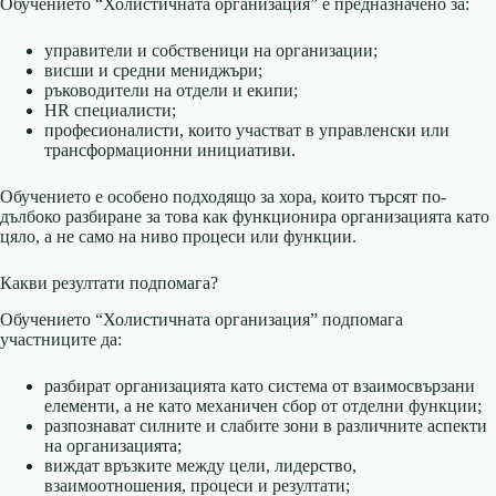
Обучението “Холистичната организация” е предназначено за:
управители и собственици на организации;
висши и средни мениджъри;
ръководители на отдели и екипи;
HR специалисти;
професионалисти, които участват в управленски или
трансформационни инициативи.
Обучението е особено подходящо за хора, които търсят по-
дълбоко разбиране за това как функционира организацията като
цяло, а не само на ниво процеси или функции.
Какви резултати подпомага?
Обучението “Холистичната организация” подпомага
участниците да:
разбират организацията като система от взаимосвързани
елементи, а не като механичен сбор от отделни функции;
разпознават силните и слабите зони в различните аспекти
на организацията;
виждат връзките между цели, лидерство,
взаимоотношения, процеси и резултати;