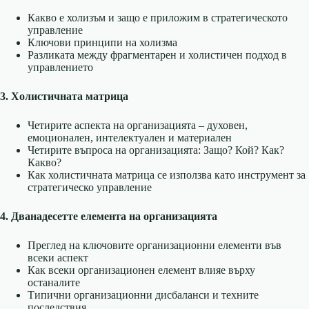
Какво е холизъм и защо е приложим в стратегическото
управление
Ключови принципи на холизма
Разликата между фрагментарен и холистичен подход в
управлението
3. Холистичната матрица
Четирите аспекта на организацията – духовен,
емоционален, интелектуален и материален
Четирите въпроса на организацията: Защо? Кой? Как?
Какво?
Как холистичната матрица се използва като инструмент за
стратегическо управление
4. Дванадесетте елемента на организацията
Преглед на ключовите организационни елементи във
всеки аспект
Как всеки организационен елемент влияе върху
останалите
Типични организационни дисбаланси и техните
последствия