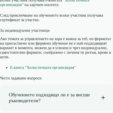
Всеки участник получава е-книгата
“Холистичната
организация”
на хартиен носител.
След приключване на обучението всеки участник получава
сертификат за участие.
За индивидуални участници
Ако темата за управлението на хора е важна за теб, но форматът
на присъствено или фирмено обучение не е най-подходящият
вариант в момента, можеш да я усвоиш и чрез индивидуални,
самостоятелни формати, съобразени с личния ти ритъм, време и
цели.
Е-книга “Холистичната организация”
Често задавани въпроси
Обучението подходящо ли е за висши
ръководители?