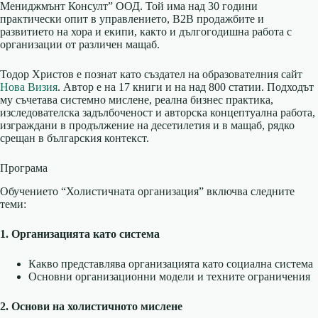
Мениджмънт Консулт” ООД. Той има над 30 години
практически опит в управлението, B2B продажбите и
развитието на хора и екипи, както и дългогодишна работа с
организации от различен мащаб.
Тодор Христов е познат като създател на образователния сайт
Нова Визия
. Автор е на 17 книги и на над 800 статии. Подходът
му съчетава системно мислене, реална бизнес практика,
изследователска задълбоченост и авторска концептуална работа,
изграждани в продължение на десетилетия и в мащаб, рядко
срещан в българския контекст.
Програма
Обучението “Холистичната организация” включва следните
теми:
1. Организацията като система
Какво представлява организацията като социална система
Основни организационни модели и техните ограничения
2. Основи на холистичното мислене