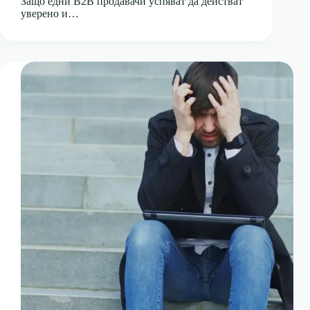
Защо едни B2B продавачи успяват да действат
уверено и…